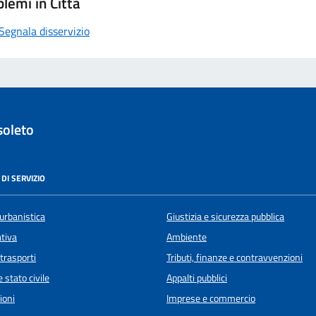
lemi in Città
Segnala disservizio
soleto
DI SERVIZIO
urbanistica
Giustizia e sicurezza pubblica
ativa
Ambiente
 trasporti
Tributi, finanze e contravvenzioni
 stato civile
Appalti pubblici
ioni
Imprese e commercio