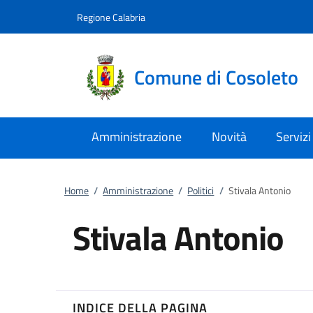
Vai al contenuto
accedi al menu
footer.enter
Regione Calabria
Comune di Cosoleto
Amministrazione
Novità
Servizi
Home
/
Amministrazione
/
Politici
/
Stivala Antonio
Stivala Antonio
INDICE DELLA PAGINA