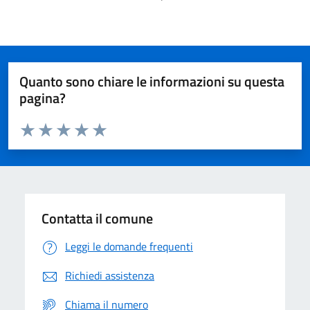
Quanto sono chiare le informazioni su questa
pagina?
Valuta da 1 a 5 stelle la pagina
Domanda
Valuta 1 stelle su 5
Valuta 2 stelle su 5
Valuta 3 stelle su 5
Valuta 4 stelle su 5
Valuta 5 stelle su 5
Contatta il comune
Leggi le domande frequenti
Richiedi assistenza
Chiama il numero