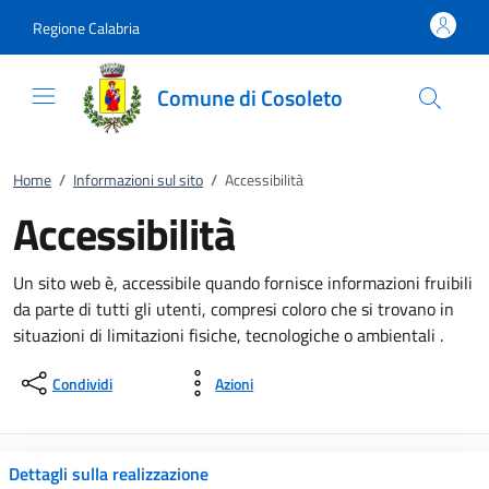
Vai al contenuto
accedi al menu
footer.enter
Regione Calabria
Comune di Cosoleto
Home
/
Informazioni sul sito
/
Accessibilità
Accessibilità
Un sito web è, accessibile quando fornisce informazioni fruibili
da parte di tutti gli utenti, compresi coloro che si trovano in
situazioni di limitazioni fisiche, tecnologiche o ambientali .
Condividi
Azioni
Dettagli sulla realizzazione