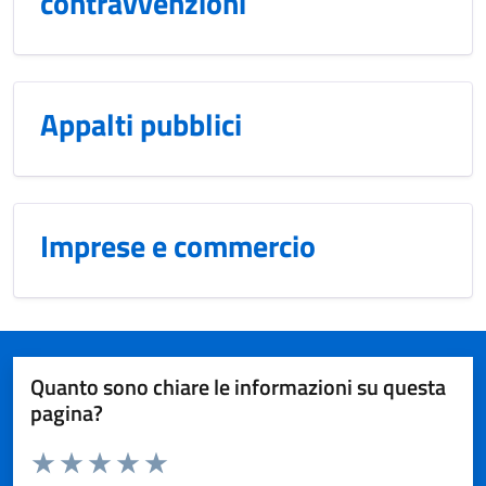
contravvenzioni
Appalti pubblici
Imprese e commercio
Quanto sono chiare le informazioni su questa
pagina?
Valuta da 1 a 5 stelle la pagina
Domanda