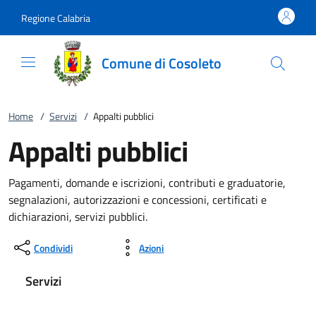
Vai al contenuto
accedi al menu
footer.enter
Regione Calabria
Comune di Cosoleto
Home
/
Servizi
/
Appalti pubblici
Appalti pubblici
Pagamenti, domande e iscrizioni, contributi e graduatorie,
segnalazioni, autorizzazioni e concessioni, certificati e
dichiarazioni, servizi pubblici.
Condividi
Azioni
Servizi