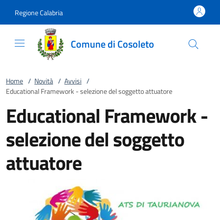
Vai al contenuto
accedi al menu
footer.enter
Regione Calabria
Comune di Cosoleto
Home
/
Novità
/
Avvisi
/
Educational Framework - selezione del soggetto attuatore
Educational Framework -
selezione del soggetto
attuatore