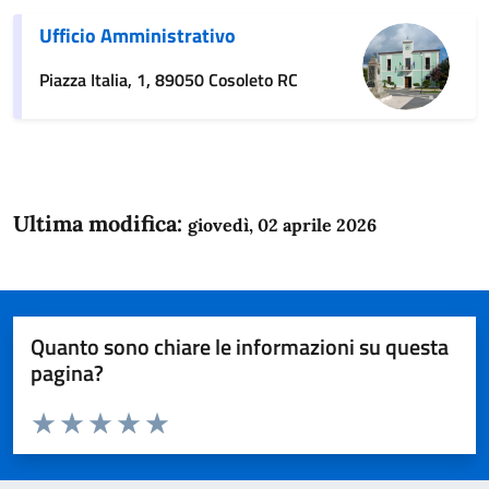
Ufficio Amministrativo
Piazza Italia, 1, 89050 Cosoleto RC
Ultima modifica:
giovedì, 02 aprile 2026
Quanto sono chiare le informazioni su questa
pagina?
Valuta da 1 a 5 stelle la pagina
Domanda
Valuta 1 stelle su 5
Valuta 2 stelle su 5
Valuta 3 stelle su 5
Valuta 4 stelle su 5
Valuta 5 stelle su 5