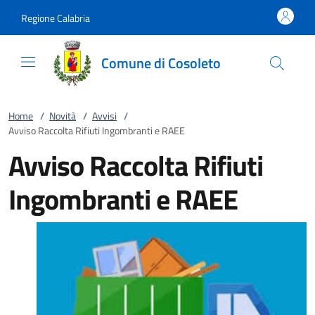
Vai al contenuto
accedi al menu
footer.enter
Regione Calabria
Comune di Cosoleto
Home
/
Novità
/
Avvisi
/
Avviso Raccolta Rifiuti Ingombranti e RAEE
Avviso Raccolta Rifiuti
Ingombranti e RAEE