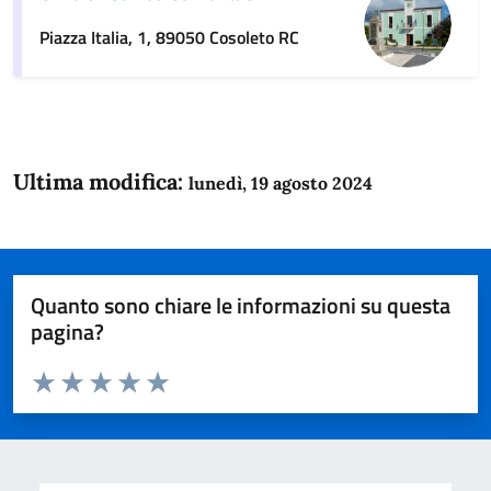
Piazza Italia, 1, 89050 Cosoleto RC
Ultima modifica:
lunedì, 19 agosto 2024
Quanto sono chiare le informazioni su questa
pagina?
Valuta da 1 a 5 stelle la pagina
Domanda
Valuta 1 stelle su 5
Valuta 2 stelle su 5
Valuta 3 stelle su 5
Valuta 4 stelle su 5
Valuta 5 stelle su 5